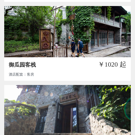
￥1020
起
御瓜园客栈
酒店配套：客房