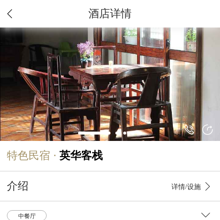
酒店详情
特色民宿 ·
英华客栈
介绍
详情/设施
中餐厅