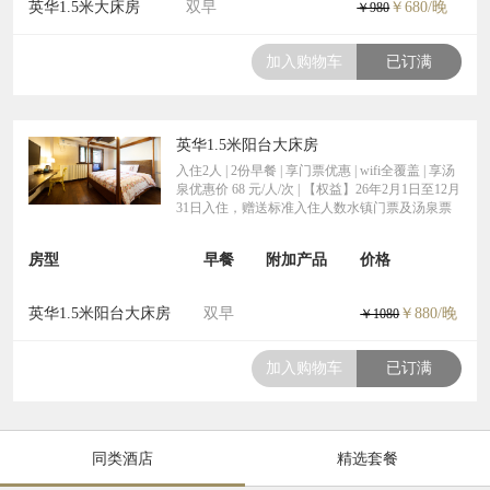
英华1.5米大床房
双早
￥680/晚
￥980
加入购物车
已订满
英华1.5米阳台大床房
入住2人 | 2份早餐 | 享门票优惠 | wifi全覆盖 | 享汤
泉优惠价 68 元/人/次 | 【权益】26年2月1日至12月
31日入住，赠送标准入住人数水镇门票及汤泉票
房型
早餐
附加产品
价格
英华1.5米阳台大床房
双早
￥880/晚
￥1080
加入购物车
已订满
同类酒店
精选套餐