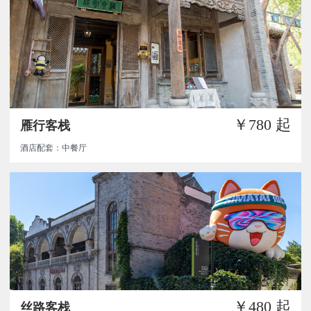
￥780
起
雁行客栈
酒店配套：中餐厅
￥480
起
丝路客栈