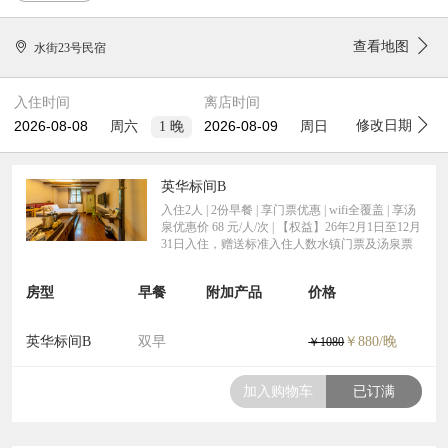
查看地图
水街23号民宿
入住时间
离店时间
修改日期
1
晚
周六
周日
英华标间B
入住2人 | 2份早餐 | 享门票优惠 | wifi全覆盖 | 享汤
泉优惠价 68 元/人/次 | 【权益】26年2月1日至12月
31日入住，赠送标准入住人数水镇门票及汤泉票
房型
早餐
附加产品
价格
英华标间B
双早
￥880/晚
￥1080
加入购物车
已订满