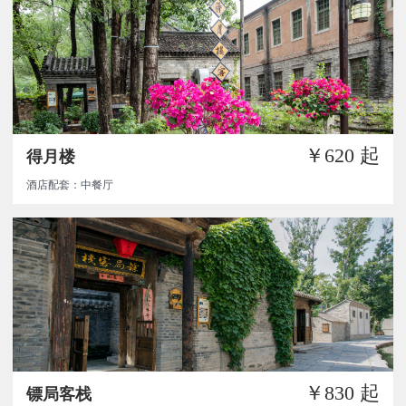
￥620
起
得月楼
酒店配套：中餐厅
￥830
起
镖局客栈