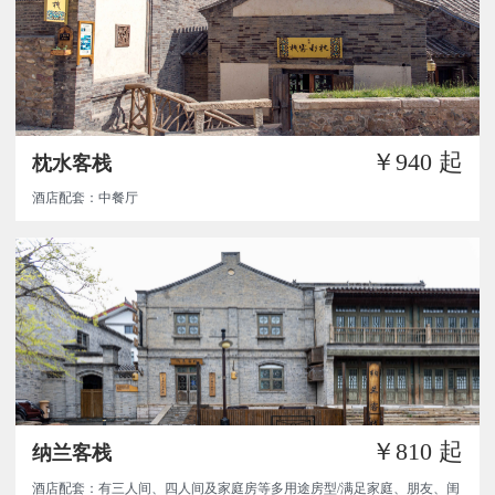
￥940
起
枕水客栈
酒店配套：中餐厅
￥810
起
纳兰客栈
酒店配套：有三人间、四人间及家庭房等多用途房型/满足家庭、朋友、闺