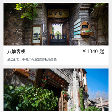
￥1340
起
八旗客栈
酒店配套：中餐厅/私家庭院/私汤体验