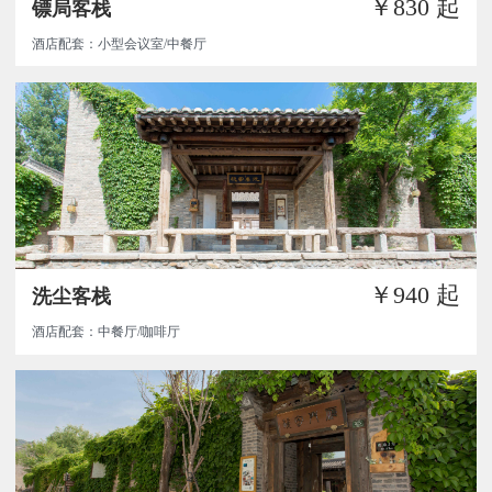
￥830
起
镖局客栈
酒店配套：小型会议室/中餐厅
￥940
起
洗尘客栈
酒店配套：中餐厅/咖啡厅