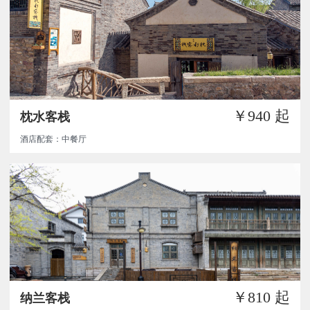
￥940
起
枕水客栈
酒店配套：中餐厅
￥810
起
纳兰客栈