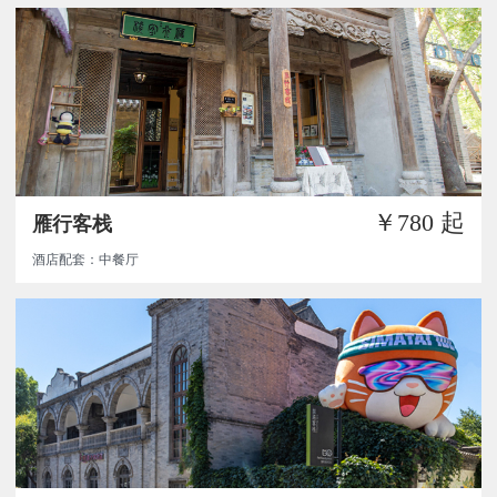
￥780
起
雁行客栈
酒店配套：中餐厅