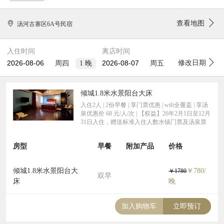
查看地图
汤河古寨区6A号民宿
入住时间
离店时间
修改日期
1
晚
周四
周五
倾城1.8米水景阳台大床
入住2人 | 2份早餐 | 享门票优惠 | wifi全覆盖 | 享汤
泉优惠价 68 元/人/次 | 【权益】26年2月1日至12月
31日入住，赠送标准入住人数水镇门票及汤泉票
房型
早餐
附加产品
价格
倾城1.8米水景阳台大
￥780/
￥1780
双早
床
晚
加入购物车
立即预订