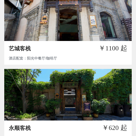
￥1100
起
艺城客栈
酒店配套：阳光中餐厅/咖啡厅
￥620
起
永顺客栈