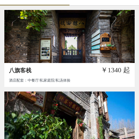
￥1340
起
八旗客栈
酒店配套：中餐厅/私家庭院/私汤体验