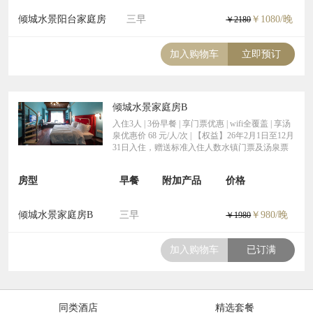
倾城水景阳台家庭房
三早
￥1080/晚
￥2180
加入购物车
立即预订
倾城水景家庭房B
入住3人 | 3份早餐 | 享门票优惠 | wifi全覆盖 | 享汤
泉优惠价 68 元/人/次 | 【权益】26年2月1日至12月
31日入住，赠送标准入住人数水镇门票及汤泉票
房型
早餐
附加产品
价格
倾城水景家庭房B
三早
￥980/晚
￥1980
加入购物车
已订满
同类酒店
精选套餐