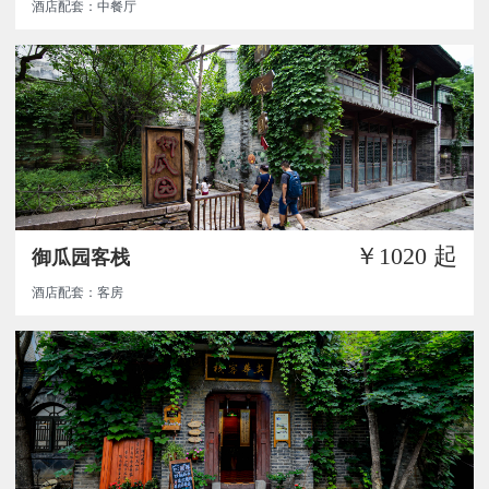
酒店配套：中餐厅
￥1020
起
御瓜园客栈
酒店配套：客房