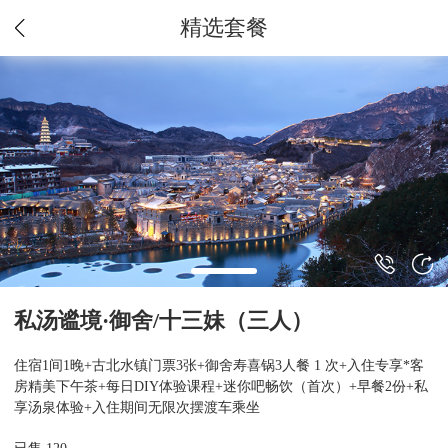
精选套餐
私汤谧境·御舍/十三妹（三人）
住宿1间1晚+古北水镇门票3张+御舍寿喜锅3人餐 1 次+入住专享*客
房精美下午茶+每日DIY体验课程+迷你吧畅饮（首次）+早餐2份+私
享汤泉体验+入住期间无限次摆渡车乘坐