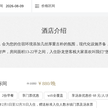
间
价格区间
酒店介绍
，会为您的住宿环境添加几丝厚重古朴的氛围，现代化设施齐备，
声，房间面积13-22平之间，入住卧龙堡客栈大家喜欢叫我们
标间
￥880/晚
￥1080
2份早餐
享门票优惠
wifi全覆盖
享汤泉优惠价 68 元/人/
年2月1日至12月31日入住，赠送标准入住人数水镇门票及汤泉票