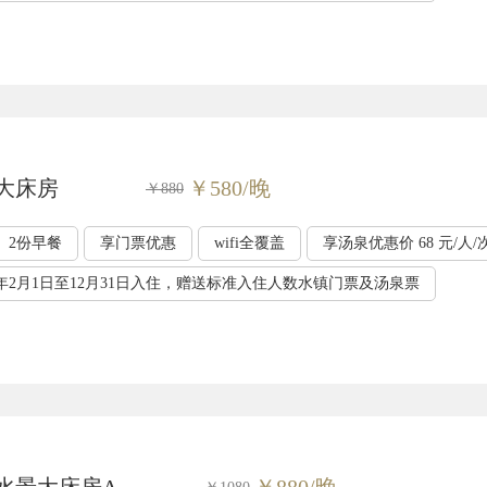
米大床房
￥580/晚
￥880
2份早餐
享门票优惠
wifi全覆盖
享汤泉优惠价 68 元/人/
年2月1日至12月31日入住，赠送标准入住人数水镇门票及汤泉票