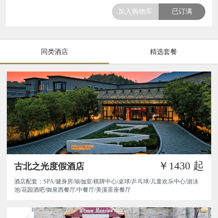
加入购物车
已订满
同类酒店
精选套餐
￥1430
起
古北之光度假酒店
酒店配套：SPA/健身房/瑜伽室/棋牌中心/桌球/乒乓球/儿童欢乐中心/游泳
池/花园酒吧/御泉西餐厅/中餐厅/美溪茶座餐厅