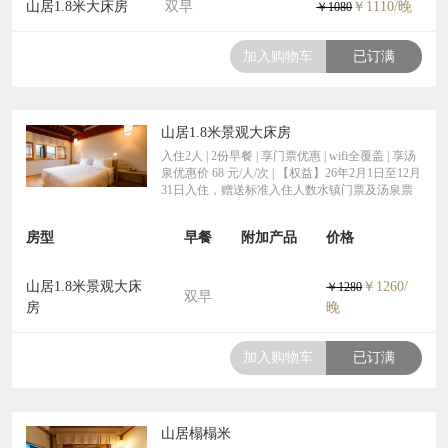
山居1.8米大床房
双早
￥1110/晚
￥1080
加入购物车
已订满
山居1.8米景观大床房
入住2人 | 2份早餐 | 享门票优惠 | wifi全覆盖 | 享汤
泉优惠价 68 元/人/次 | 【权益】26年2月1日至12月
31日入住，赠送标准入住人数水镇门票及汤泉票
房型
早餐
附加产品
价格
山居1.8米景观大床
￥1260/
￥1280
双早
房
晚
加入购物车
已订满
山居榻榻米