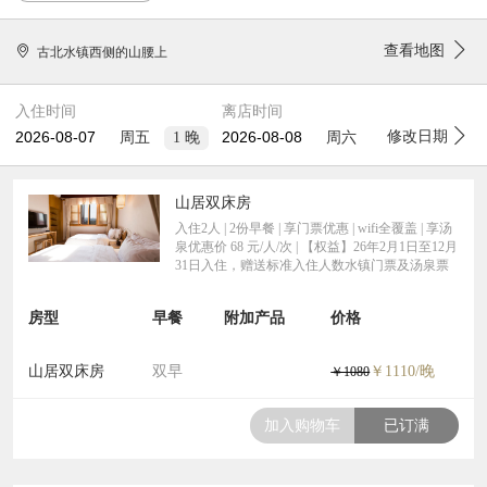
查看地图
古北水镇西侧的山腰上
入住时间
离店时间
修改日期
1
晚
周五
周六
山居双床房
入住2人 | 2份早餐 | 享门票优惠 | wifi全覆盖 | 享汤
泉优惠价 68 元/人/次 | 【权益】26年2月1日至12月
31日入住，赠送标准入住人数水镇门票及汤泉票
房型
早餐
附加产品
价格
山居双床房
双早
￥1110/晚
￥1080
加入购物车
已订满