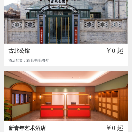
￥0
起
古北公馆
酒店配套：酒吧/书吧/餐厅
￥0
起
新青年艺术酒店