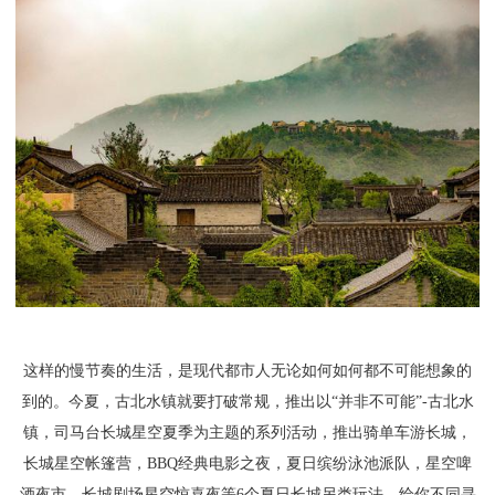
这样的慢节奏的生活，是现代都市人无论如何如何都不可能想象的
到的。今夏，古北水镇就要打破常规，推出以“并非不可能”-古北水
镇，司马台长城星空夏季为主题的系列活动，推出骑单车游长城，
长城星空帐篷营，BBQ经典电影之夜，夏日缤纷泳池派队，星空啤
酒夜市，长城剧场星空惊喜夜等6个夏日长城另类玩法，给你不同寻