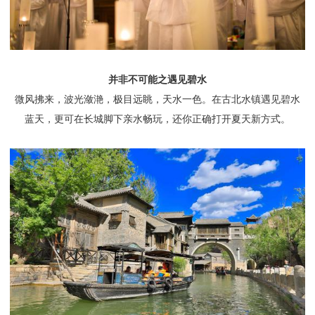
并非不可能之遇见碧水
微风拂来，波光潋滟，极目远眺，天水一色。在古北水镇遇见碧水
蓝天，更可在长城脚下亲水畅玩，还你正确打开夏天新方式。