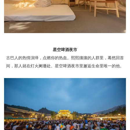
星空啤酒夜市
古巴人的热情演绎，点燃你的热血。熙熙攘攘的人群里，蓦然回首
间，那人就在灯火阑珊处。星空啤酒夜市里邂逅生命里唯一的他。