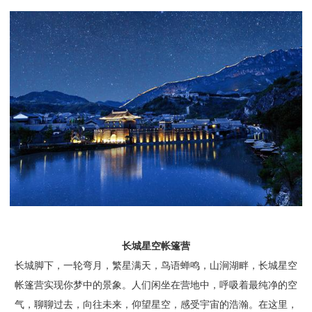
长城星空帐篷营
长城脚下，一轮弯月，繁星满天，鸟语蝉鸣，山涧湖畔，长城星空
帐篷营实现你梦中的景象。人们闲坐在营地中，呼吸着最纯净的空
气，聊聊过去，向往未来，仰望星空，感受宇宙的浩瀚。在这里，