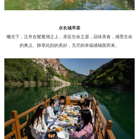
水长城早茶
曦光下，泛舟在鸳鸯湖之上，亲近生命之源，品味美食，感受生命
的奥义。静享此刻的美好，无尽的幸福感铺面而来。