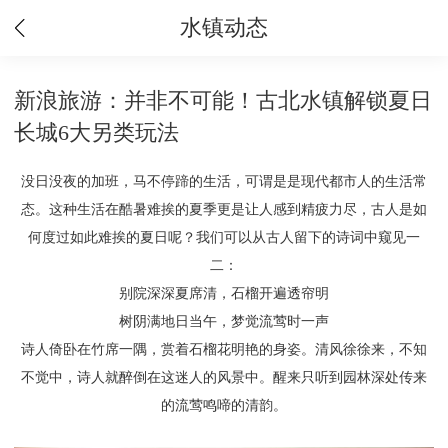
水镇动态
新浪旅游：并非不可能！古北水镇解锁夏日
长城6大另类玩法
没日没夜的加班，马不停蹄的生活，可谓是是现代都市人的生活常
态。这种生活在酷暑难挨的夏季更是让人感到精疲力尽，古人是如
何度过如此难挨的夏日呢？我们可以从古人留下的诗词中窥见一
二：
别院深深夏席清，石榴开遍透帘明
树阴满地日当午，梦觉流莺时一声
诗人倚卧在竹席一隅，赏着石榴花明艳的身姿。清风徐徐来，不知
不觉中，诗人就醉倒在这迷人的风景中。醒来只听到园林深处传来
的流莺鸣啼的清韵。