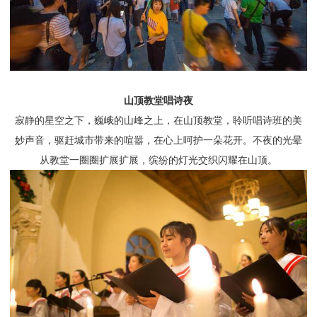
山顶教堂唱诗夜
寂静的星空之下，巍峨的山峰之上，在山顶教堂，聆听唱诗班的美
妙声音，驱赶城市带来的喧嚣，在心上呵护一朵花开。不夜的光晕
从教堂一圈圈扩展扩展，缤纷的灯光交织闪耀在山顶。