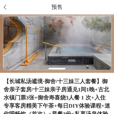
预售
【长城私汤谧境·御舍/十三妹三人套餐】御
舍亲子套房/十三妹亲子房通兑1间1晚+古北
水镇门票3张+御舍寿喜烧3人餐 1 次+入住
专享客房精美下午茶+每日DIY体验课程+迷