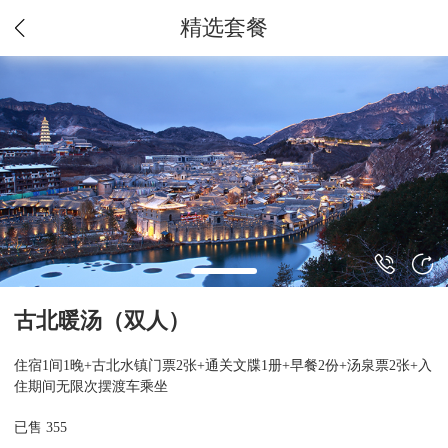
精选套餐
古北暖汤（双人）
住宿1间1晚+古北水镇门票2张+通关文牒1册+早餐2份+汤泉票2张+入
住期间无限次摆渡车乘坐
已售 355